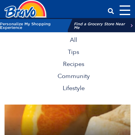
Toggl
Have a Qu
Personalize My Shopping
Find a Grocery Store Near
Experience
Me
All
Tips
Recipes
Community
Lifestyle