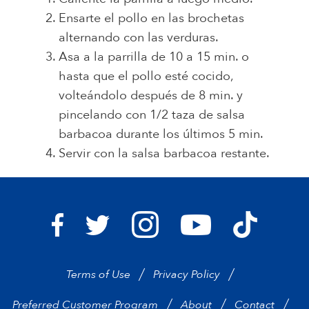
Ensarte el pollo en las brochetas
alternando con las verduras.
Asa a la parrilla de 10 a 15 min. o
hasta que el pollo esté cocido,
volteándolo después de 8 min. y
pincelando con 1/2 taza de salsa
barbacoa durante los últimos 5 min.
Servir con la salsa barbacoa restante.
Bravo Supermarkets on I
Bravo Sup
Bravo Supermarkets on Facebook
Bravo Supermarkets on Twitter
Bravo Supermarke
Terms of Use
Privacy Policy
Preferred Customer Program
About
Contact