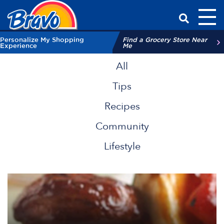
Toggl
Have a Qu
Personalize My Shopping
Find a Grocery Store Near
Experience
Me
All
Tips
Recipes
Community
Lifestyle