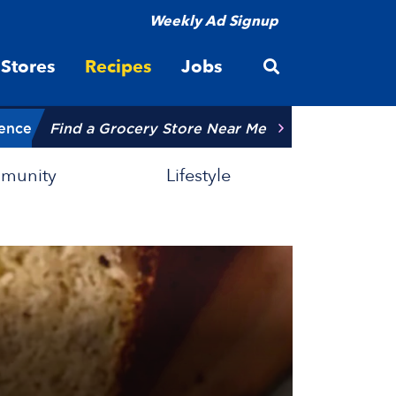
Weekly Ad Signup
Open site searc
Stores
Recipes
Jobs
ience
Find a Grocery Store Near Me
munity
Lifestyle