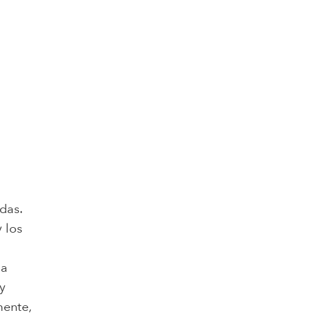
das.
y los
ga
 y
mente,