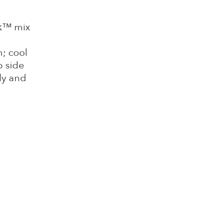
ick™ mix
n; cool
p side
ly and