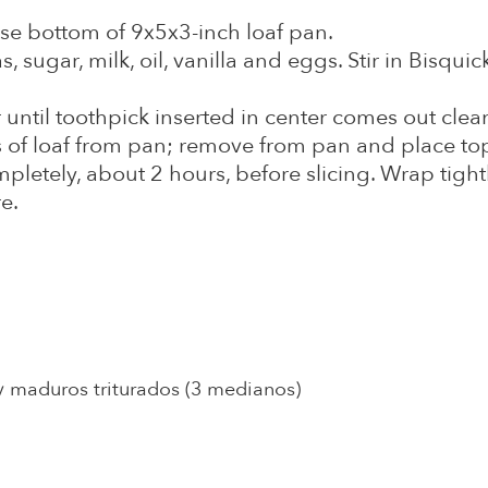
se bottom of 9x5x3-inch loaf pan.
s, sugar, milk, oil, vanilla and eggs. Stir in Bisqu
until toothpick inserted in center comes out clea
 of loaf from pan; remove from pan and place to
pletely, about 2 hours, before slicing. Wrap tight
e.
y maduros triturados (3 medianos)