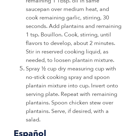
remaining 1 Tbsp. oil in same
saucepan over medium heat, and
cook remaining garlic, stirring, 30
seconds. Add plantains and remaining
1 tsp. Bouillon. Cook, stirring, until
flavors to develop, about 2 minutes.
Stir in reserved cooking liquid, as
needed, to loosen plantain mixture.
Spray ½ cup dry measuring cup with
no-stick cooking spray and spoon
plantain mixture into cup. Invert onto
serving plate. Repeat with remaining
plantains. Spoon chicken stew over
plantains. Serve, if desired, with a
salad.
Español