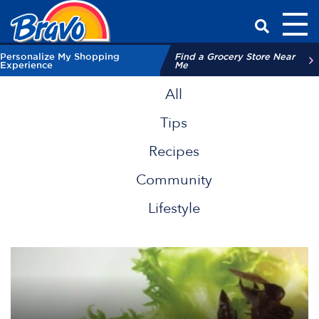
Toggl
Have a Qu
Personalize My Shopping
Find a Grocery Store Near
Experience
Me
All
Tips
Recipes
Community
Lifestyle