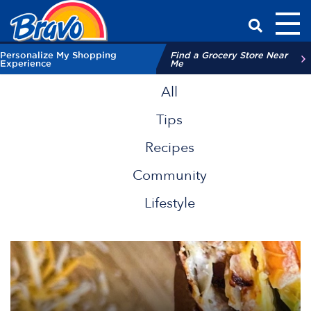
Toggl
Have a Qu
Personalize My Shopping
Find a Grocery Store Near
Experience
Me
All
Tips
Recipes
Community
Lifestyle