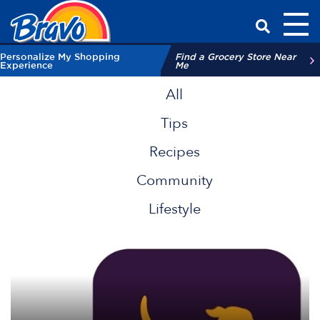
Toggl
Have a Qu
Personalize My Shopping
Find a Grocery Store Near
Experience
Me
All
Tips
Recipes
Community
Lifestyle