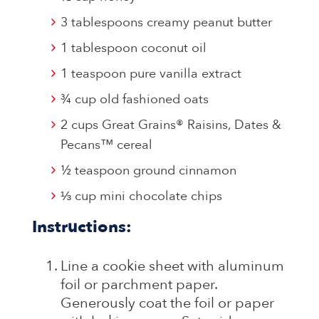
3 tablespoons creamy peanut butter
1 tablespoon coconut oil
1 teaspoon pure vanilla extract
¾ cup old fashioned oats
2 cups Great Grains® Raisins, Dates &
Pecans™ cereal
½ teaspoon ground cinnamon
⅓ cup mini chocolate chips
Instructions:
Line a cookie sheet with aluminum
foil or parchment paper.
Generously coat the foil or paper