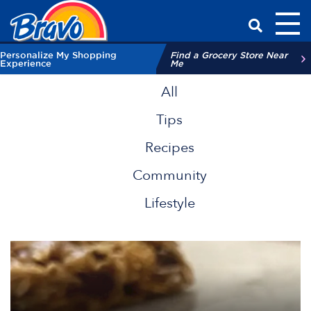
Toggl
Have a Qu
Personalize My Shopping
Find a Grocery Store Near
Experience
Me
All
Tips
Recipes
Community
Lifestyle