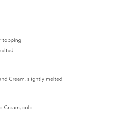
or topping
melted
 and Cream, slightly melted
g Cream, cold