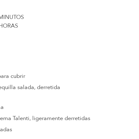
 MINUTOS
 HORAS
ara cubrir
uilla salada, derretida
ma
rema Talenti, ligeramente derretidas
radas