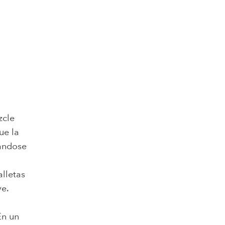
zcle
ue la
rándose
lletas
e.
En un