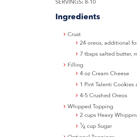
SERVINGS: 8-10
Ingredients
Crust
24 oreos, additional f
7 tbsps salted butter, 
Filling
4 oz Cream Cheese
1 Pint Talenti Cookies
4-5 Crushed Oreos
Whipped Topping
2 cups Heavy Whippin
1
⁄
cup Sugar
4