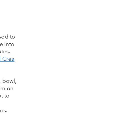
Add to
e into
utes.
d Crea
a bowl,
am on
t to
os.