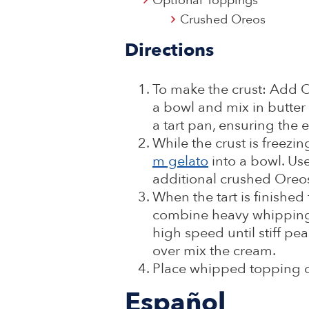
Optional Toppings
Crushed Oreos
Directions
To make the crust: Add O
a bowl and mix in butter 
a tart pan, ensuring the 
While the crust is freez
m gelato
into a bowl. Us
additional crushed Oreo
When the tart is finishe
combine heavy whipping
high speed until stiff pe
over mix the cream.
Place whipped topping on
Español