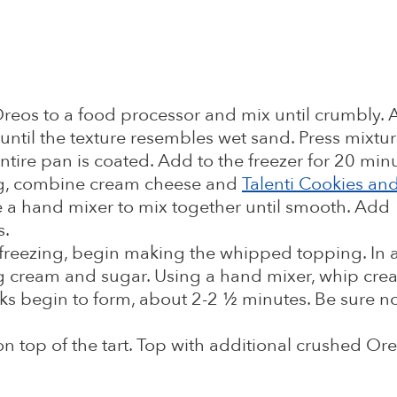
reos to a food processor and mix until crumbly. 
until the texture resembles wet sand. Press mixtur
entire pan is coated. Add to the freezer for 20 min
ing, combine cream cheese and
Talenti Cookies an
e a hand mixer to mix together until smooth. Add
s.
d freezing, begin making the whipped topping. In 
 cream and sugar. Using a hand mixer, whip cre
aks begin to form, about 2-2 ½ minutes. Be sure no
 top of the tart. Top with additional crushed Ore