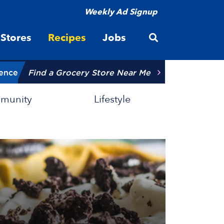
Weekly Ad Signup
Open site searc
Stores
Recipes
Jobs
ience
Find a Grocery Store Near Me
munity
Lifestyle