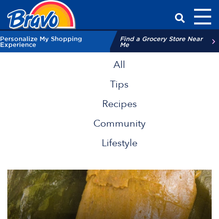
Toggl
Have a Qu
Personalize My Shopping
Find a Grocery Store Near
Experience
Me
All
Tips
Recipes
Community
Lifestyle